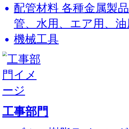
配管材料
各種金属製
管、水用、エア用、油
機械工具
工事部門