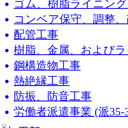
ゴム、樹脂ライニング
コンベア保守、調整、
配管工事
樹脂、金属、およびラ
鋼構造物工事
熱絶縁工事
防振、防音工事
労働者派遣事業 (派35-30