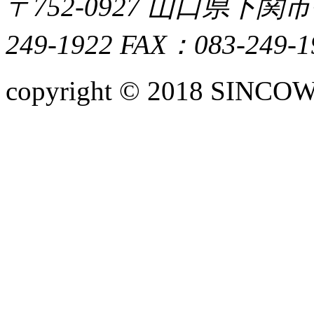
〒752-0927 山口県下
249-1922 FAX：083-249-1
copyright © 2018 SINCOW,I